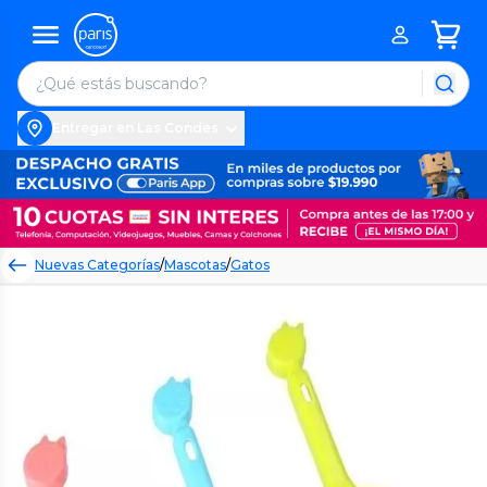
Entregar en Las Condes
Nuevas Categorías
/
Mascotas
/
Gatos