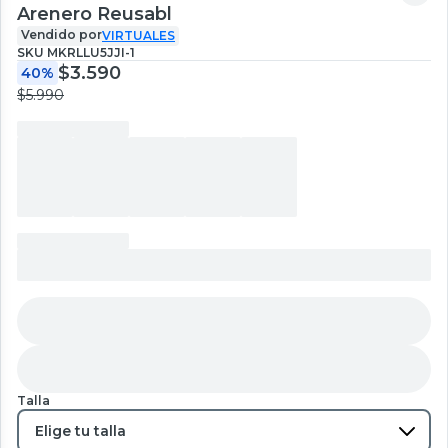
Arenero Reusabl
Vendido por
VIRTUALES
SKU
MKRLLU5JJI-1
$3.590
40%
$5.990
Talla