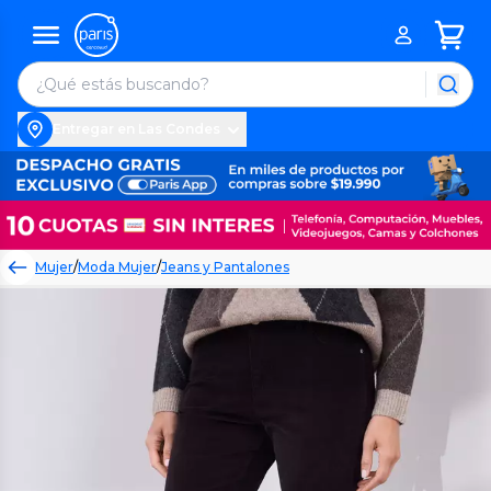
Entregar en Las Condes
Mujer
/
Moda Mujer
/
Jeans y Pantalones