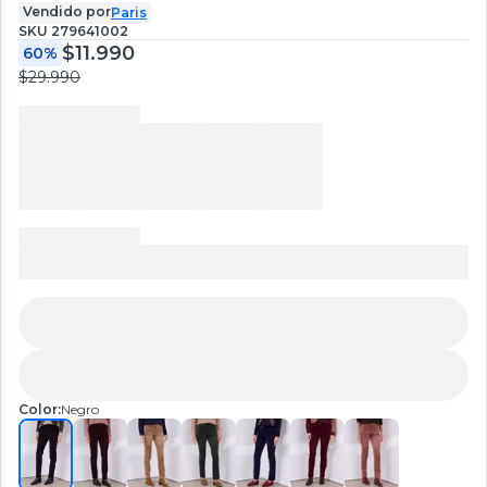
Vendido por
Paris
SKU
279641002
$11.990
60%
$29.990
Color:
Negro