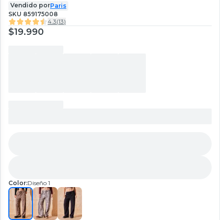
Vendido por
Paris
SKU
859175008
4.3
(
13
)
$19.990
Color:
Diseño 1