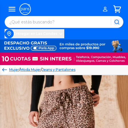
Entregar en Las Condes
Mujer
/
Moda Mujer
/
Jeans y Pantalones