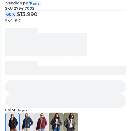
Vendido por
Paris
SKU
279417002
$13.990
60%
$34.990
Color:
Negro