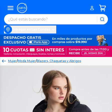
Entregar en Las Condes
Mujer
/
Moda Mujer
/
Blazers, Chaquetas y Abrigos