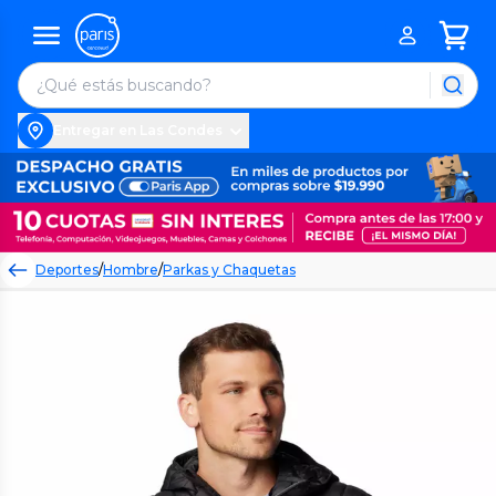
Entregar en Las Condes
Deportes
/
Hombre
/
Parkas y Chaquetas