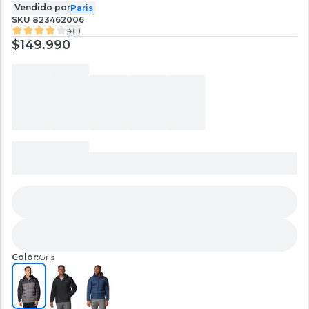
Vendido por
Paris
SKU
823462006
4
(
1
)
$149.990
Color:
Gris