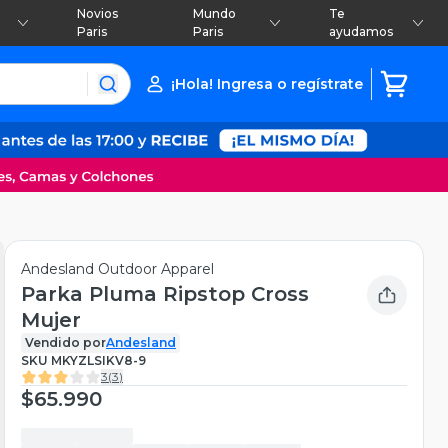
Novios
Mundo
Te
Paris
Paris
ayudamos
¡Hola! Ingresa o regístrate
Andesland Outdoor Apparel
Parka Pluma Ripstop Cross
Mujer
Vendido por
Andesland
SKU
MKYZLSIKV8-9
3
(
3
)
$65.990