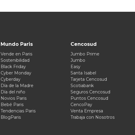
Mundo Paris
Cencosud
Vende en Paris
Jumbo Prime
Sostenibilidad
Jumbo
Black Friday
Easy
Cyber Monday
Santa Isabel
Cyberday
Tarjeta Cencosud
Día de la Madre
Scotiabank
Día del niño
Seguros Cencosud
Novios Paris
Puntos Cencosud
Bebé Paris
CencoPay
Tendencias Paris
Venta Empresa
BlogParis
Trabaja con Nosotros