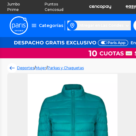
Jumbo
Puntos
Prime
Cencosud
Categorías
Entregar en Las Condes
Deportes
/
Mujer
/
Parkas y Chaquetas