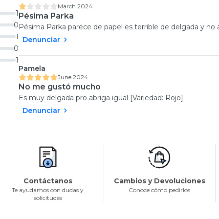
March 2024
1
Pésima Parka
0
Pésima Parka parece de papel es terrible de delgada y no a
1
Denunciar
0
1
Pamela
June 2024
No me gustó mucho
Es muy delgada pro abriga igual [Variedad: Rojo]
Denunciar
Contáctanos
Cambios y Devoluciones
Te ayudamos con dudas y
Conoce cómo pedirlos
solicitudes