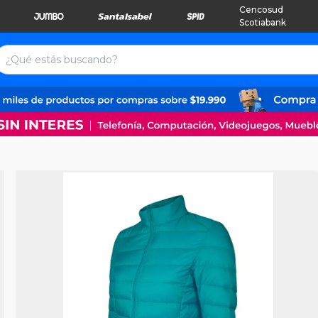
Cencosud
Scotiabank