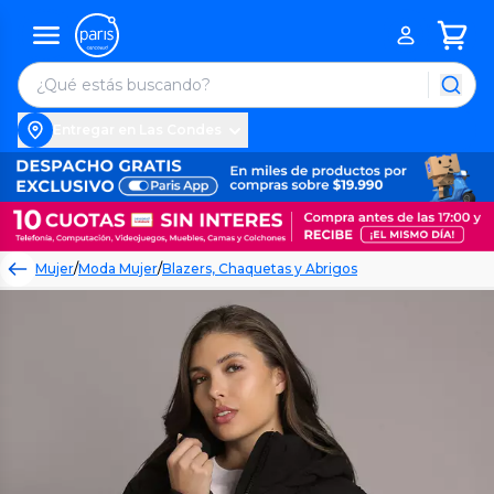
Entregar en Las Condes
Mujer
/
Moda Mujer
/
Blazers, Chaquetas y Abrigos