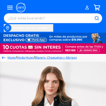
Entregar en Las Condes
Mujer
/
Moda Mujer
/
Blazers, Chaquetas y Abrigos