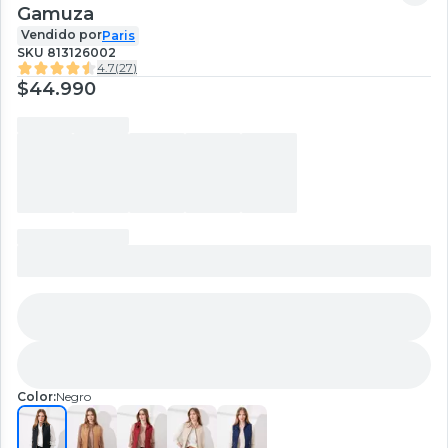
Gamuza
Vendido por
Paris
SKU
813126002
4.7
(
27
)
$44.990
Color:
Negro