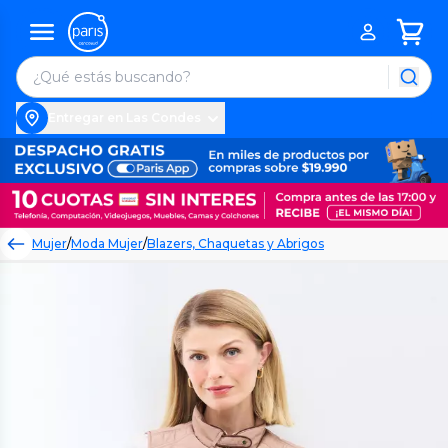
Entregar en Las Condes
Mujer
/
Moda Mujer
/
Blazers, Chaquetas y Abrigos