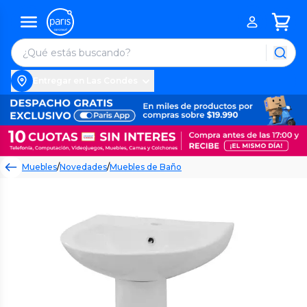
Entregar en Las Condes
Muebles
/
Novedades
/
Muebles de Baño