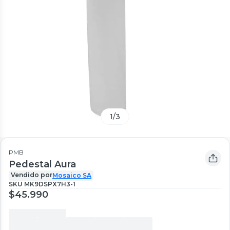
1
/
3
PMB
Pedestal Aura
Vendido por
Mosaico SA
SKU
MK9DSPX7H3-1
$45.990