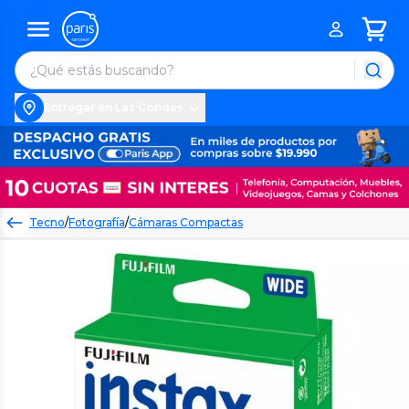
Entregar en Las Condes
Tecno
/
Fotografía
/
Cámaras Compactas