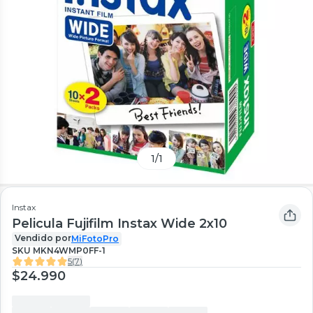
1
/
1
Instax
Pelicula Fujifilm Instax Wide 2x10
Vendido por
MiFotoPro
SKU
MKN4WMP0FF-1
5
(
7
)
$24.990