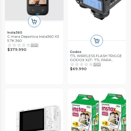
Insta360
C mara Deportiva Insta360 X3
5 7K 360
0
(
0
)
$379.990
Godox
TTL WIRELESS FLASH TRIGGE
GODOX X2T- TTL PARA
FUJIFILM
0
(
0
)
$69.990