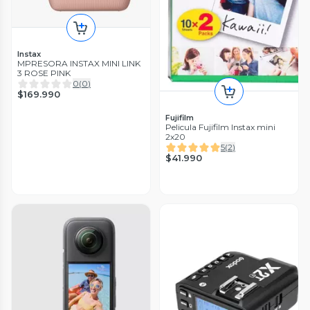
Instax
MPRESORA INSTAX MINI LINK
3 ROSE PINK
0
(
0
)
$169.990
Fujifilm
Pelicula Fujifilm Instax mini
2x20
5
(
2
)
$41.990