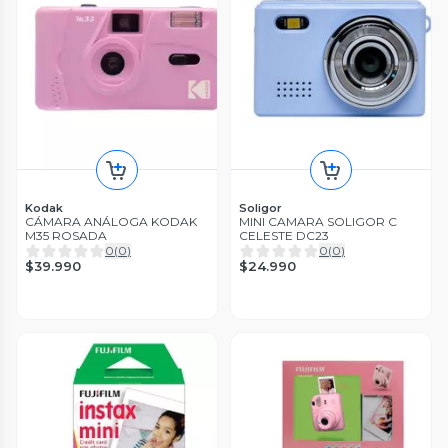
Kodak
Soligor
CÁMARA ANÁLOGA KODAK
MINI CAMARA SOLIGOR C
M35 ROSADA
CELESTE DC23
0
(
0
)
0
(
0
)
$39.990
$24.990