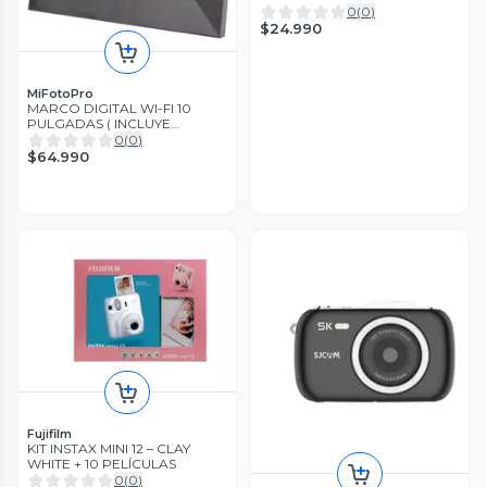
0
(
0
)
$24.990
MiFotoPro
MARCO DIGITAL WI-FI 10
PULGADAS ( INCLUYE
APLICACIÓN FRAMEO)
0
(
0
)
$64.990
Fujifilm
KIT INSTAX MINI 12 – CLAY
WHITE + 10 PELÍCULAS
0
(
0
)