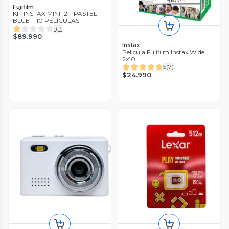
Fujifilm
KIT INSTAX MINI 12 – PASTEL
BLUE + 10 PELÍCULAS
1
(
1
)
$89.990
Instax
Pelicula Fujifilm Instax Wide
2x10
5
(
7
)
$24.990