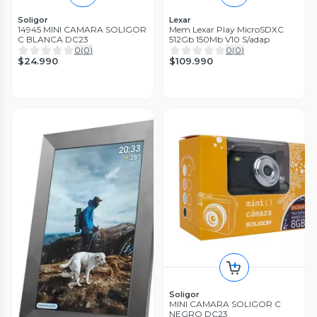
Soligor
Lexar
14945 MINI CAMARA SOLIGOR
Mem Lexar Play MicroSDXC
C BLANCA DC23
512Gb 150Mb V10 S/adap
0
(
0
)
0
(
0
)
$24.990
$109.990
Soligor
MINI CAMARA SOLIGOR C
NEGRO DC23