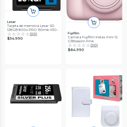
Lexar
Tarjeta de memoria Lexar SD
128GB 800x PRO 150mb V30
Fujifilm
HP SDXC UHSI
0
(
0
)
Camara Fujifilm Instax mini 12
$54.990
C/Blossom Pink
0
(
0
)
$84.990