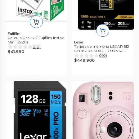
Fujifilm
Pelicula Pack x 2 Fujifilm Instax
Mini (2x20)
Lexar
Tarjeta de memoria LEXAR 512
0
(
0
)
GB 1800X SDXC 10 U3 V60
$41.990
280 205MB S
0
(
0
)
$449.900