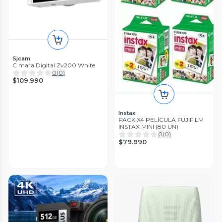
Sjcam
C mara Digital Zv200 White
0
(
0
)
$109.990
Instax
PACK X4 PELÍCULA FUJIFILM
INSTAX MINI (80 UN)
0
(
0
)
$79.990