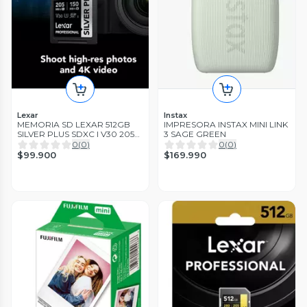
Lexar
Instax
MEMORIA SD LEXAR 512GB
IMPRESORA INSTAX MINI LINK
SILVER PLUS SDXC I V30 205
3 SAGE GREEN
105MB
0
(
0
)
0
(
0
)
$99.900
$169.990