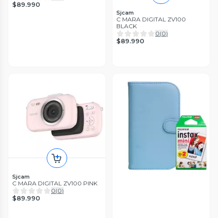
$89.990
Sjcam
C MARA DIGITAL ZV100
BLACK
0
(
0
)
$89.990
Sjcam
C MARA DIGITAL ZV100 PINK
0
(
0
)
$89.990