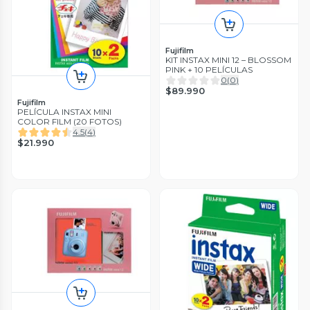
Fujifilm
KIT INSTAX MINI 12 – BLOSSOM
PINK + 10 PELÍCULAS
0
(
0
)
$89.990
Fujifilm
PELÍCULA INSTAX MINI
COLOR FILM (20 FOTOS)
4.5
(
4
)
$21.990