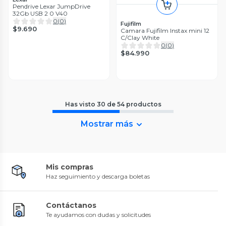
Pendrive Lexar JumpDrive
32Gb USB 2 0 V40
0
(
0
)
Fujifilm
$9.690
Camara Fujifilm Instax mini 12
C/Clay White
0
(
0
)
$84.990
Has visto
30
de
54
productos
Mostrar más
Mis compras
Haz seguimiento y descarga boletas
Contáctanos
Te ayudamos con dudas y solicitudes