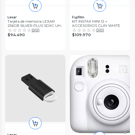
Lexar
Fujifilm
Tarjeta de memoria LEXAR
KIT INSTAX MINI 12 +
256GB SILVER PLUS SDXC UHS
ACCESORIOS CLAY WHITE
I V30 255 180MB
0
(
0
)
0
(
0
)
$94.490
$109.970
Lexar