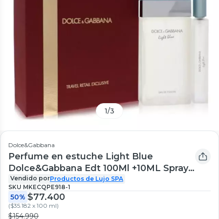
1
/
3
Dolce&Gabbana
Perfume en estuche Light Blue
Dolce&Gabbana Edt 100Ml +10ML Spray
Mujer
Vendido por
Productos de Lujo SPA
SKU
MKECQPE918-1
$77.400
50%
(
$35.182 x 100 ml
)
$154.990