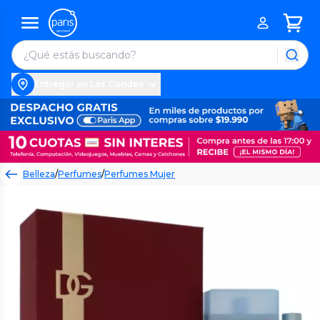
Entregar en Las Condes
Belleza
/
Perfumes
/
Perfumes Mujer