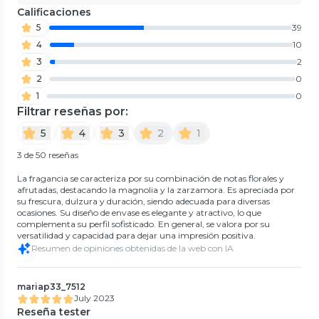
Calificaciones
5
39
4
10
3
2
2
0
1
0
Filtrar reseñas por:
5
4
3
2
1
3 de 50 reseñas
La fragancia se caracteriza por su combinación de notas florales y
afrutadas, destacando la magnolia y la zarzamora. Es apreciada por
su frescura, dulzura y duración, siendo adecuada para diversas
ocasiones. Su diseño de envase es elegante y atractivo, lo que
complementa su perfil sofisticado. En general, se valora por su
versatilidad y capacidad para dejar una impresión positiva.
Resumen de opiniones obtenidas de la web con IA
mariap33_7512
July 2023
Reseña tester