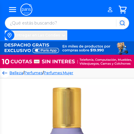
Entregar en Las Condes
Belleza
/
Perfumes
/
Perfumes Mujer