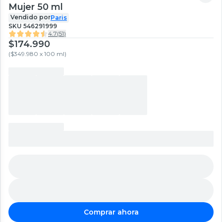
Mujer 50 ml
Vendido por
Paris
SKU
546291999
4.7
(
51
)
$174.990
(
$349.980 x 100 ml
)
Comprar ahora