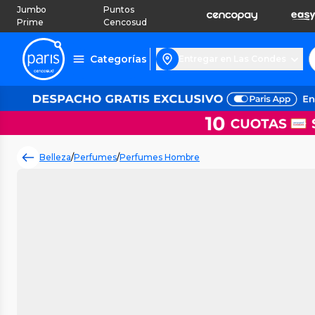
Jumbo
Puntos
Prime
Cencosud
Categorías
Entregar en Las Condes
Belleza
/
Perfumes
/
Perfumes Hombre