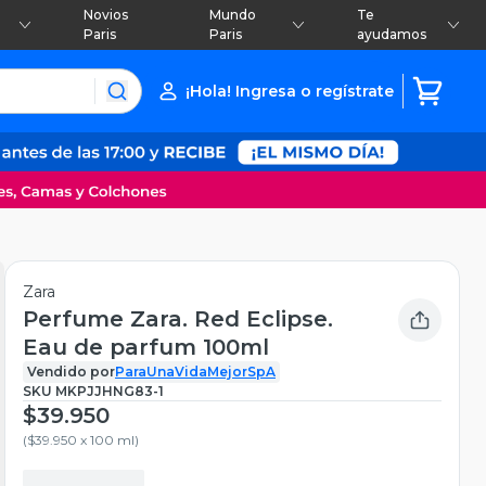
Novios
Mundo
Te
Paris
Paris
ayudamos
¡Hola! Ingresa o regístrate
Zara
Perfume Zara. Red Eclipse.
Eau de parfum 100ml
Vendido por
ParaUnaVidaMejorSpA
SKU
MKPJJHNG83-1
$39.950
(
$39.950 x 100 ml
)