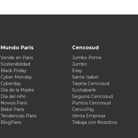
Mundo Paris
Cencosud
Vende en Paris
Jumbo Prime
Sostenibilidad
Jumbo
Black Friday
Easy
Cyber Monday
Santa Isabel
Cyberday
Tarjeta Cencosud
Día de la Madre
Scotiabank
Día del niño
Seguros Cencosud
Novios Paris
Puntos Cencosud
Bebé Paris
CencoPay
Tendencias Paris
Venta Empresa
BlogParis
Trabaja con Nosotros