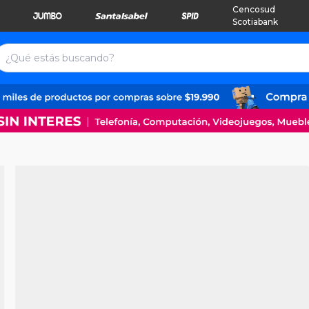
Cencosud
Scotiabank