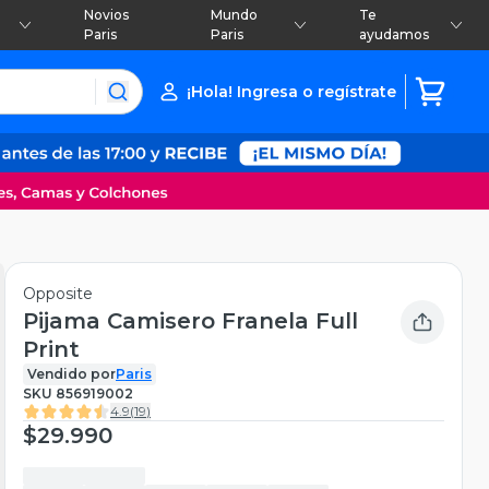
Novios
Mundo
Te
Paris
Paris
ayudamos
¡Hola! Ingresa o regístrate
Opposite
Pijama Camisero Franela Full
Print
Vendido por
Paris
SKU
856919002
4.9
(
19
)
$29.990