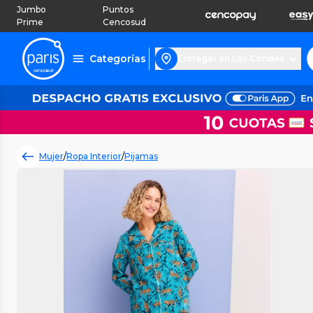
Jumbo
Puntos
Prime
Cencosud
Categorías
Entregar en Las Condes
Mujer
/
Ropa Interior
/
Pijamas