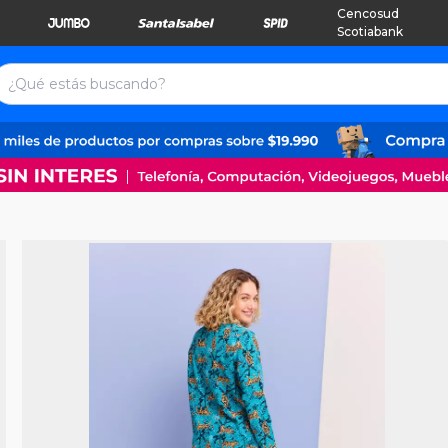
Cencosud
Scotiabank