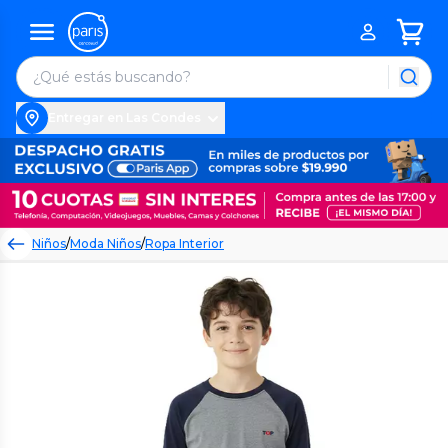
Entregar en Las Condes
Niños
/
Moda Niños
/
Ropa Interior