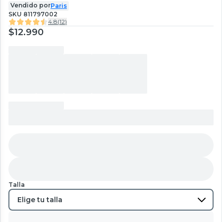
Vendido por
Paris
SKU
811797002
4.8
(
12
)
$12.990
Talla