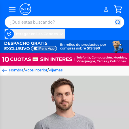
Entregar en Las Condes
Hombre
/
Ropa Interior
/
Pijamas