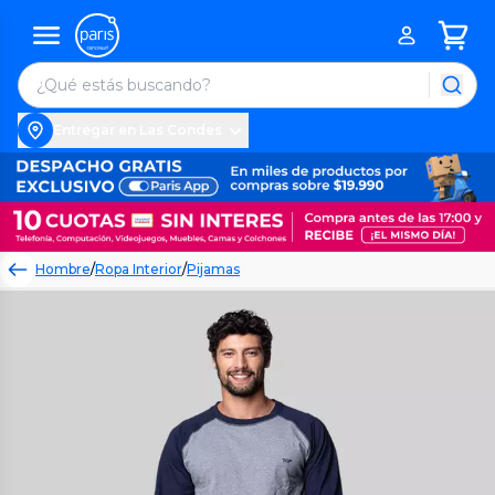
Entregar en Las Condes
Hombre
/
Ropa Interior
/
Pijamas