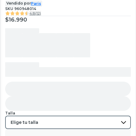
Vendido por
Paris
SKU
960948014
4.8
(
12
)
$16.990
Talla