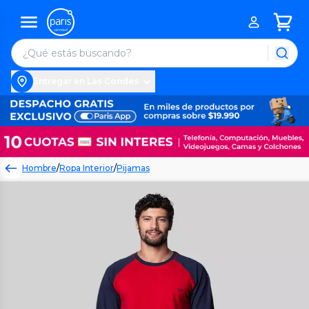
Entregar en Las Condes
Hombre
/
Ropa Interior
/
Pijamas