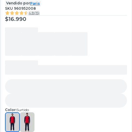
Vendido por
Paris
SKU
960952008
4.8
(
15
)
$16.990
Color:
Surtido