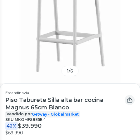
1
/
6
Escandinavia
Piso Taburete Silla alta bar cocina
Magnus 65cm Blanco
Vendido por
Getway - Globalmarket
SKU
MKOMFS8E5E-1
$39.990
42%
$69.990