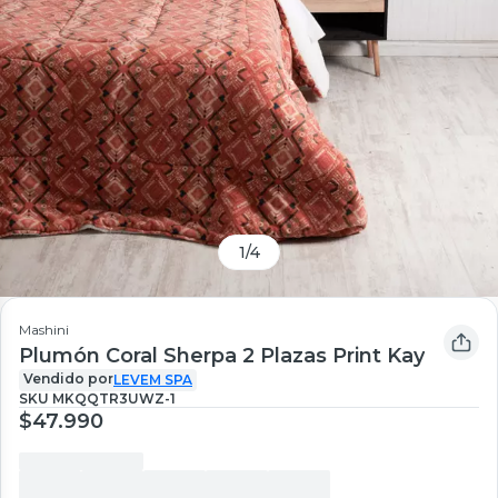
1
/
4
Mashini
Plumón Coral Sherpa 2 Plazas Print Kay
Vendido por
LEVEM SPA
SKU
MKQQTR3UWZ-1
$47.990