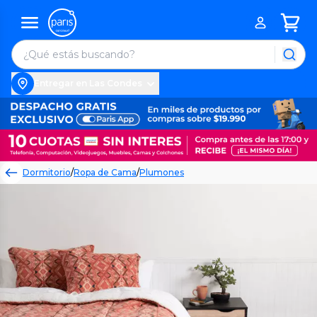
Entregar en Las Condes
Dormitorio
/
Ropa de Cama
/
Plumones