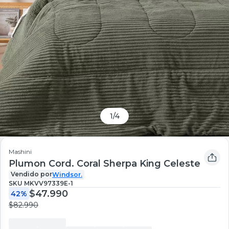
1
/
4
Mashini
Plumon Cord. Coral Sherpa King Celeste
Vendido por
Windsor.
SKU
MKVV97339E-1
$47.990
42%
$82.990