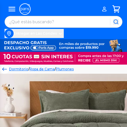
Entregar en Las Condes
Dormitorio
/
Ropa de Cama
/
Plumones