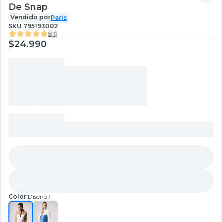
De Snap
Vendido por
Paris
SKU
795193002
5
(
1
)
$24.990
Color:
Diseño 1