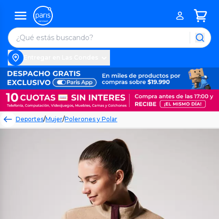
Entregar en Las Condes
Deportes
/
Mujer
/
Polerones y Polar