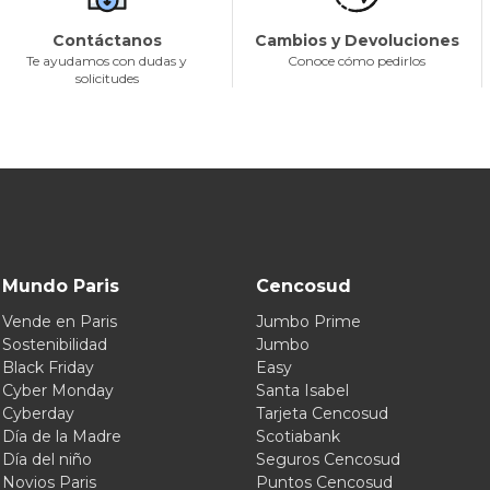
Contáctanos
Cambios y Devoluciones
Te ayudamos con dudas y
Conoce cómo pedirlos
solicitudes
Mundo Paris
Cencosud
Vende en Paris
Jumbo Prime
Sostenibilidad
Jumbo
Black Friday
Easy
Cyber Monday
Santa Isabel
Cyberday
Tarjeta Cencosud
Día de la Madre
Scotiabank
Día del niño
Seguros Cencosud
Novios Paris
Puntos Cencosud