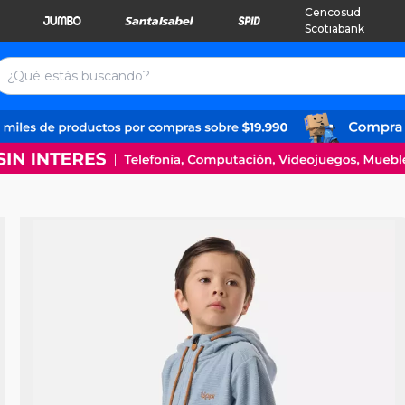
Cencosud
Scotiabank