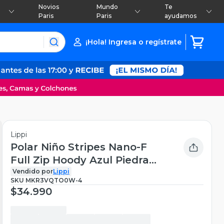
Novios
Mundo
Te
Paris
Paris
ayudamos
¡Hola! Ingresa o regístrate
Lippi
Polar Niño Stripes Nano-F
Full Zip Hoody Azul Piedra
Lippi V26
Vendido por
Lippi
SKU
MKR3VQTO0W-4
$34.990