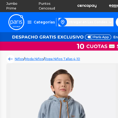
Jumbo
Puntos
Prime
Cencosud
Categorías
Entregar en Las Condes
Niños
/
Moda Niños
/
Ropa Niños Tallas 4-10