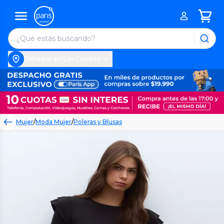
Entregar en Las Condes
Mujer
/
Moda Mujer
/
Poleras y Blusas