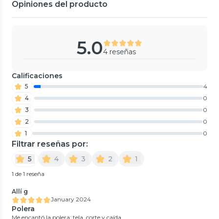
Opiniones del producto
5.0
4 reseñas
Calificaciones
5
4
4
0
3
0
2
0
1
0
Filtrar reseñas por:
5
4
3
2
1
1 de 1 reseña
Allí g
January 2024
Polera
Me encantó la polera: tela, corte y caída