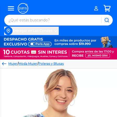
Entregar en Las Condes
Mujer
/
Moda Mujer
/
Poleras y Blusas