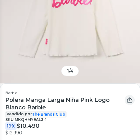
1
/
4
Barbie
Polera Manga Larga Niña Pink Logo
Blanco Barbie
Vendido por
The Brands Club
SKU
MKQHMY9AL3-1
$10.490
19%
$12.990