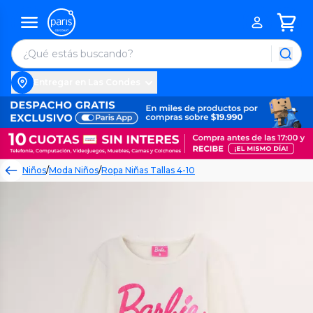
Entregar en Las Condes
Niños
/
Moda Niños
/
Ropa Niñas Tallas 4-10