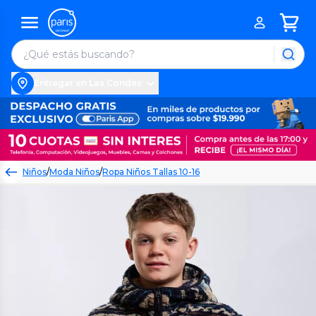
Entregar en Las Condes
Niños
/
Moda Niños
/
Ropa Niños Tallas 10-16