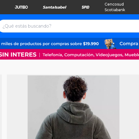
Cencosud
Scotiabank