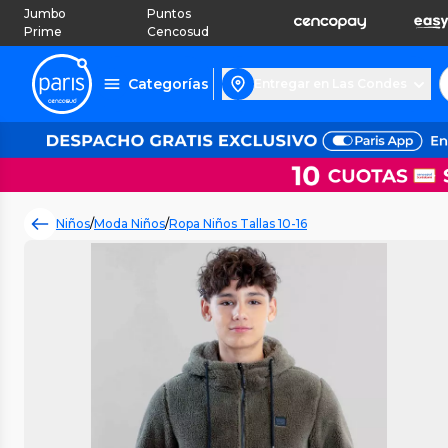
Jumbo
Puntos
Prime
Cencosud
Categorías
Entregar en Las Condes
Niños
/
Moda Niños
/
Ropa Niños Tallas 10-16