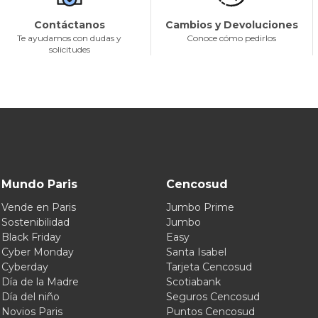
Contáctanos
Cambios y Devoluciones
Te ayudamos con dudas y
Conoce cómo pedirlos
solicitudes
Mundo Paris
Cencosud
Vende en Paris
Jumbo Prime
Sostenibilidad
Jumbo
Black Friday
Easy
Cyber Monday
Santa Isabel
Cyberday
Tarjeta Cencosud
Día de la Madre
Scotiabank
Día del niño
Seguros Cencosud
Novios Paris
Puntos Cencosud