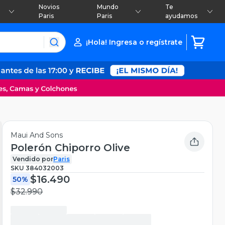
Novios
Mundo
Te
Paris
Paris
ayudamos
¡Hola! Ingresa o regístrate
Maui And Sons
Polerón Chiporro Olive
Vendido por
Paris
SKU
384032003
$16.490
50%
$32.990