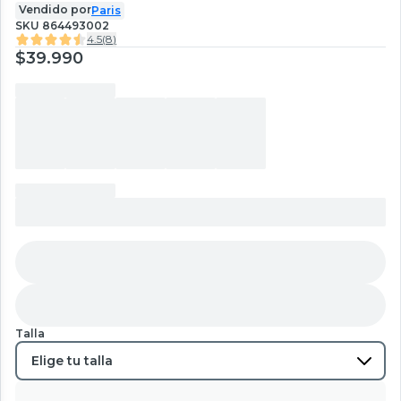
Vendido por
Paris
SKU
864493002
4.5
(
8
)
$39.990
Talla