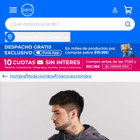
Entregar en Las Condes
Hombre
/
Moda Hombre
/
Polerones Hombre