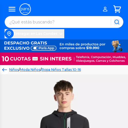
Entregar en Las Condes
Niños
/
Moda Niños
/
Ropa Niños Tallas 10-16