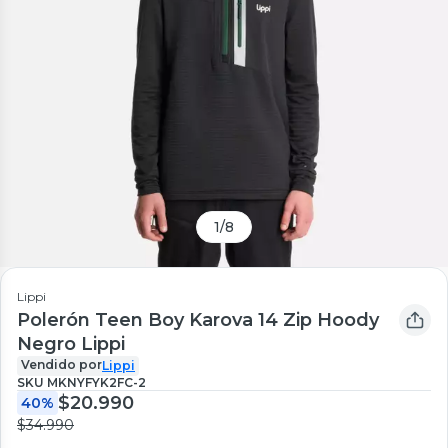
1
/
8
Lippi
Polerón Teen Boy Karova 14 Zip Hoody
Negro Lippi
Vendido por
Lippi
SKU
MKNYFYK2FC-2
$20.990
40%
$34.990