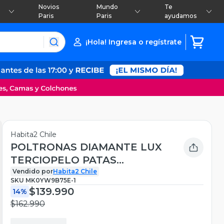
Novios
Mundo
Te
Paris
Paris
ayudamos
¡Hola! Ingresa o regístrate
Habita2 Chile
POLTRONAS DIAMANTE LUX
TERCIOPELO PATAS
DORADAS - 2 UNIDADES
Vendido por
Habita2 Chile
SKU
MK0YW9B75E-1
$139.990
14%
$162.990