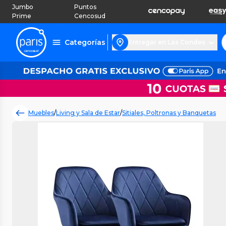
Jumbo
Puntos
Prime
Cencosud
Categorías
Entregar en Las Condes
Muebles
/
Living y Sala de Estar
/
Sitiales, Poltronas y Banquetas