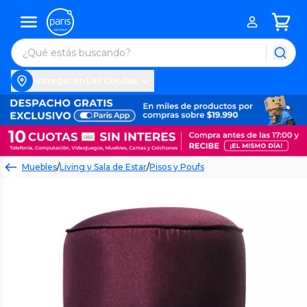
Entregar en Las Condes
Muebles
/
Living y Sala de Estar
/
Pisos y Poufs