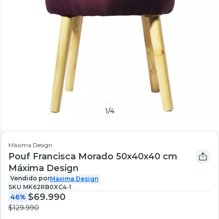
1
/
4
Máxima Design
Pouf Francisca Morado 50x40x40 cm
Máxima Design
Vendido por
Maxima Design
SKU
MK62RB0XC4-1
$69.990
46%
$129.990