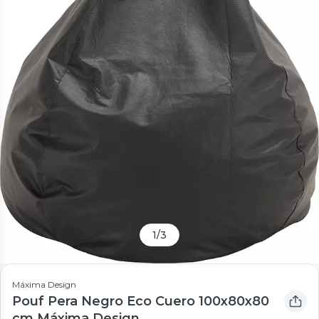
1
/
3
Máxima Design
Pouf Pera Negro Eco Cuero 100x80x80
cm Máxima Design