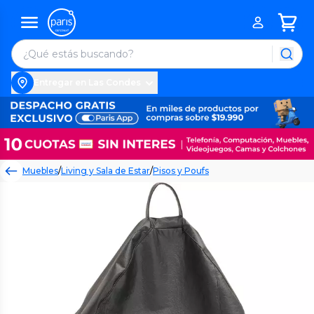
Entregar en Las Condes
Muebles
/
Living y Sala de Estar
/
Pisos y Poufs