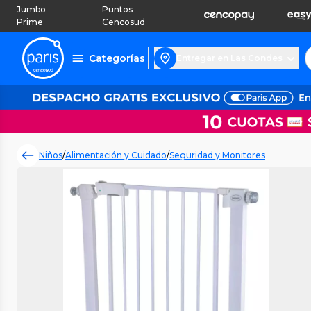
Jumbo
Puntos
Prime
Cencosud
Categorías
Entregar en Las Condes
Niños
/
Alimentación y Cuidado
/
Seguridad y Monitores