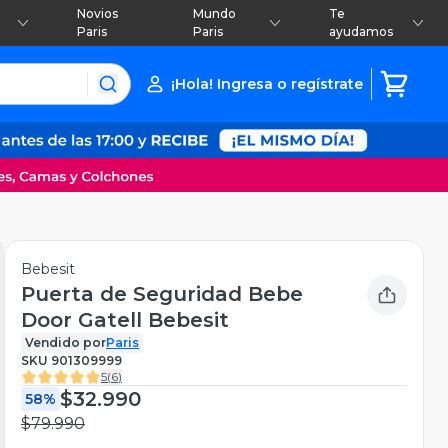
Novios
Mundo
Te
Paris
Paris
ayudamos
¡Hola! Ingresa o regístrate
Bebesit
Puerta de Seguridad Bebe
Door Gatell Bebesit
Vendido por
Paris
SKU
901309999
5
(
6
)
$32.990
58%
$79.990