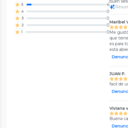
buen sell
6
5
Resume
0
4
0
3
Maribel V
0
2
0
1
Me gustó 
que tiene
es para t
está abie
Denunc
JUAN P.
facil de u
Denunc
Viviana 
Buena cal
Denunc