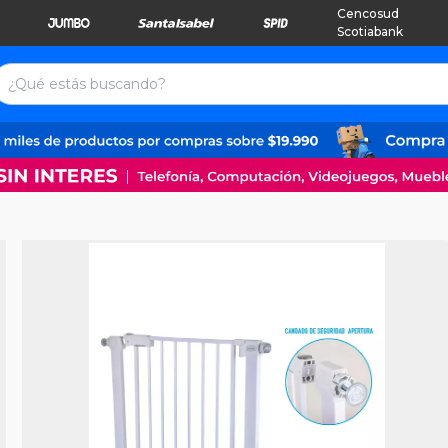
Cencosud
Scotiabank