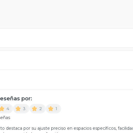
 reseñas por:
4
3
2
1
señas
to destaca por su ajuste preciso en espacios específicos, facilidad