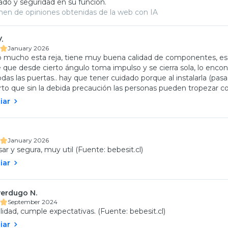
ado y seguridad en su función.
n de opiniones obtenidas de la web con IA
.
January 2026
mucho esta reja, tiene muy buena calidad de componentes, es se
 que desde cierto ángulo toma impulso y se cierra sola, lo enco
odas las puertas.. hay que tener cuidado porque al instalarla (p
rto que sin la debida precaución las personas pueden tropezar con
iar
January 2026
sar y segura, muy util (Fuente: bebesit.cl)
iar
verdugo N.
September 2024
idad, cumple expectativas. (Fuente: bebesit.cl)
iar