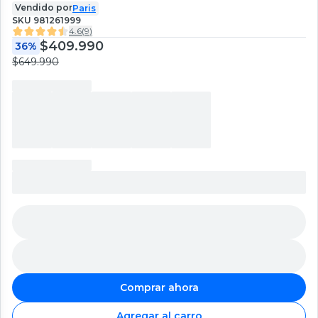
Vendido por
Paris
SKU
981261999
4.6
(
9
)
$409.990
36%
$649.990
Comprar ahora
Agregar al carro