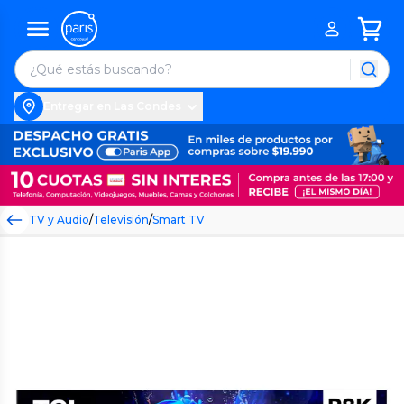
Entregar en Las Condes
TV y Audio
/
Televisión
/
Smart TV