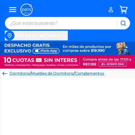
Entregar en Las Condes
Dormitorio
/
Muebles de Dormitorio
/
Complementos