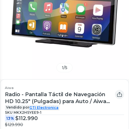
1
/
5
Aiwa
Radio - Pantalla Táctil de Navegación
HD 10.25" (Pulgadas) para Auto / Aiwa
Modelo AW-10PND
Vendido por
GTI Electronica
SKU
MKX2HSYEE9-1
$112.990
13%
$129.990