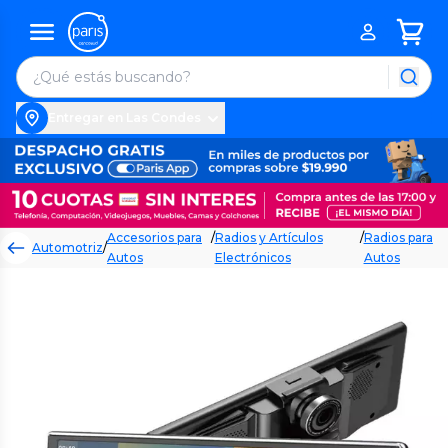
Entregar en Las Condes
Accesorios para
/
Radios y Artículos
/
Radios para
Automotriz
/
Autos
Electrónicos
Autos