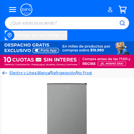
Entregar en Las Condes
Electro y Línea Blanca
/
Refrigeración
/
No Frost