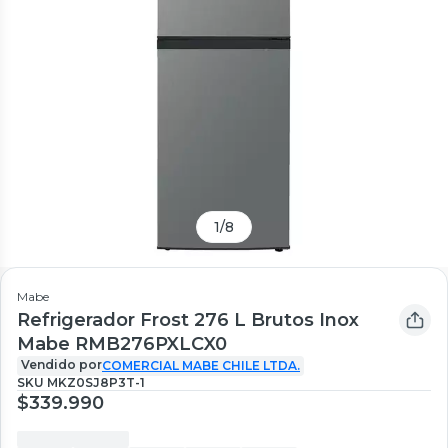
1
/
8
Mabe
Refrigerador Frost 276 L Brutos Inox
Mabe RMB276PXLCX0
Vendido por
COMERCIAL MABE CHILE LTDA.
SKU
MKZ0SJ8P3T-1
$339.990