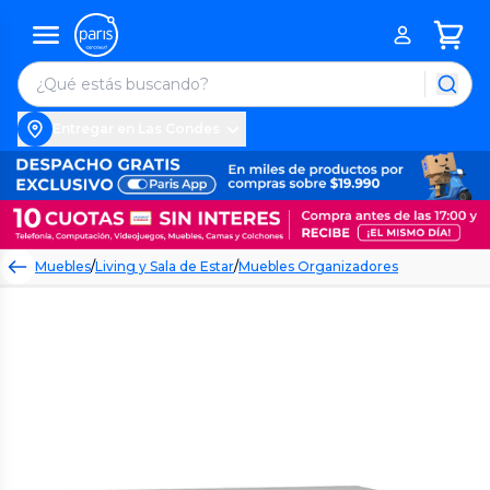
Entregar en Las Condes
Muebles
/
Living y Sala de Estar
/
Muebles Organizadores