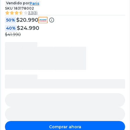
Vendido por
Paris
SKU
183178002
3.3
(
3
)
$20.990
50%
$24.990
40%
$41.990
Comprar ahora