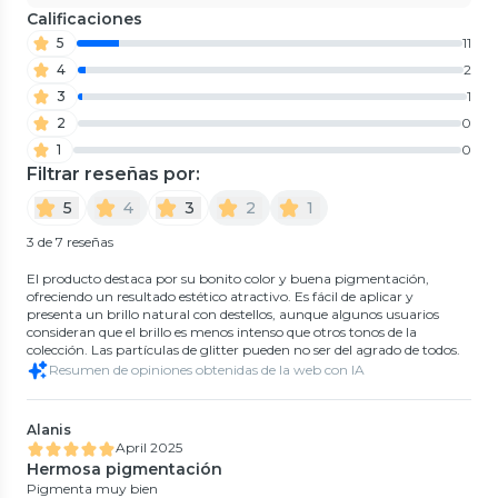
Calificaciones
5
11
4
2
3
1
2
0
1
0
Filtrar reseñas por:
5
4
3
2
1
3 de 7 reseñas
El producto destaca por su bonito color y buena pigmentación,
ofreciendo un resultado estético atractivo. Es fácil de aplicar y
presenta un brillo natural con destellos, aunque algunos usuarios
consideran que el brillo es menos intenso que otros tonos de la
colección. Las partículas de glitter pueden no ser del agrado de todos.
Resumen de opiniones obtenidas de la web con IA
Alanis
April 2025
Hermosa pigmentación
Pigmenta muy bien