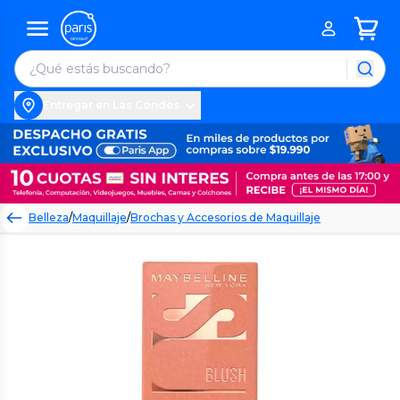
Entregar en Las Condes
Belleza
/
Maquillaje
/
Brochas y Accesorios de Maquillaje