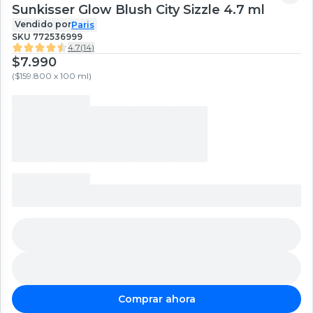
Sunkisser Glow Blush City Sizzle 4.7 ml
Vendido por
Paris
SKU
772536999
4.7
(
14
)
$7.990
(
$159.800 x 100 ml
)
Comprar ahora