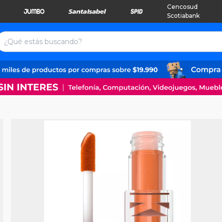
Cencosud
Scotiabank