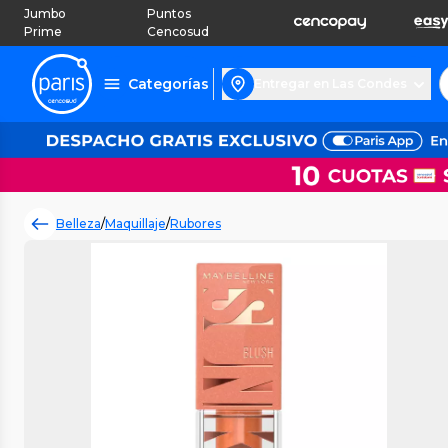
Jumbo
Puntos
Prime
Cencosud
Categorías
Entregar en Las Condes
Belleza
/
Maquillaje
/
Rubores