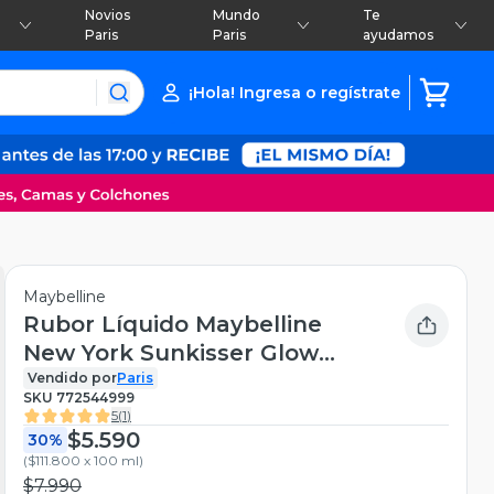
Novios
Mundo
Te
Paris
Paris
ayudamos
¡Hola! Ingresa o regístrate
Maybelline
Rubor Líquido Maybelline
New York Sunkisser Glow
Blush Summer In The City 4.7
Vendido por
Paris
SKU
772544999
ml
5
(
1
)
$5.590
30%
(
$111.800 x 100 ml
)
$7.990