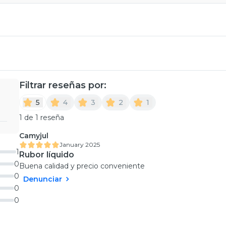
Filtrar reseñas por:
5
4
3
2
1
1 de 1 reseña
Camyjul
January 2025
1
Rubor líquido
0
Buena calidad y precio conveniente
0
Denunciar
0
0