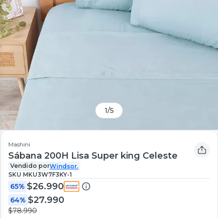
1
/
5
Mashini
Sábana 200H Lisa Super king Celeste
Vendido por
Windsor.
SKU
MKU3W7F3KY-1
$26.990
65%
$27.990
64%
$78.990