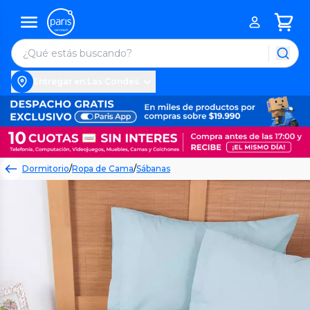
Entregar en Las Condes
Dormitorio
/
Ropa de Cama
/
Sábanas