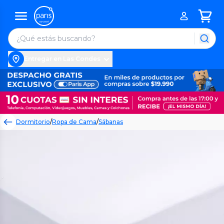
Entregar en Las Condes
Dormitorio
/
Ropa de Cama
/
Sábanas