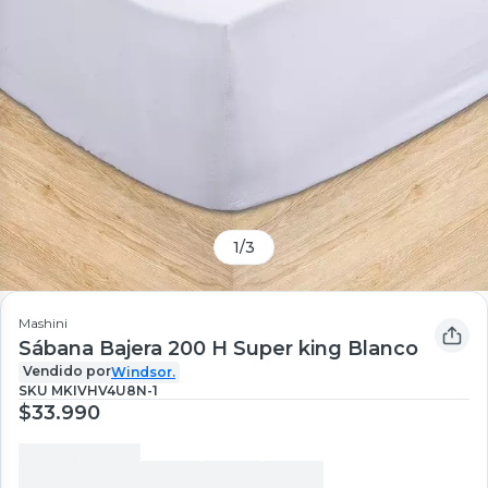
1
/
3
Mashini
Sábana Bajera 200 H Super king Blanco
Vendido por
Windsor.
SKU
MKIVHV4U8N-1
$33.990