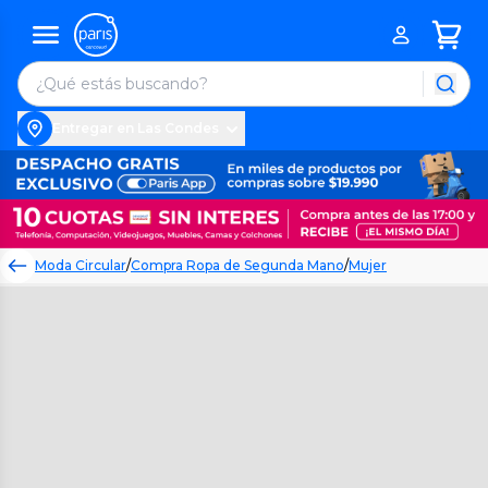
Entregar en Las Condes
Moda Circular
/
Compra Ropa de Segunda Mano
/
Mujer