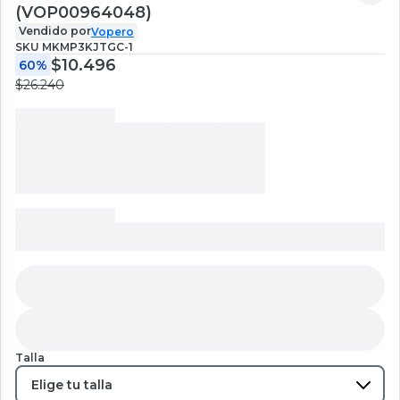
(VOP00964048)
Vendido por
Vopero
SKU
MKMP3KJTGC-1
$10.496
60%
$26.240
Talla