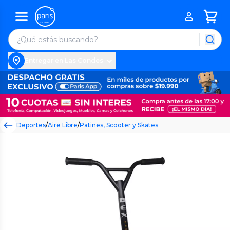
Entregar en Las Condes
Deportes
/
Aire Libre
/
Patines, Scooter y Skates