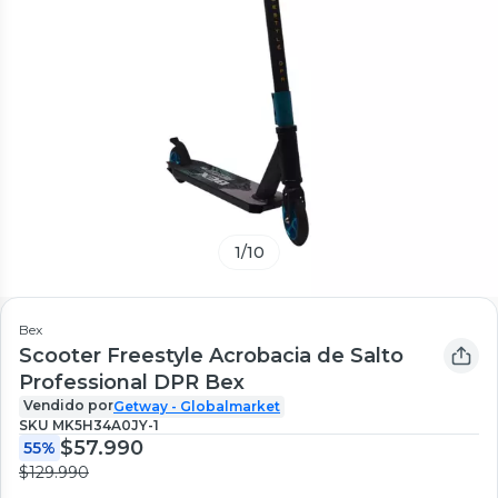
1
/
10
Bex
Scooter Freestyle Acrobacia de Salto
Professional DPR Bex
Vendido por
Getway - Globalmarket
SKU
MK5H34A0JY-1
$57.990
55%
$129.990