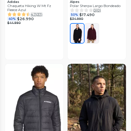
Adidas
Alpes
Chaqueta Hiking W Mt Fz
Polar Sherpa Largo Bondeado
Fleece Azul
0
(
0
)
4.7
(
37
)
$17.490
50%
$26.990
40%
$34.990
$44.990