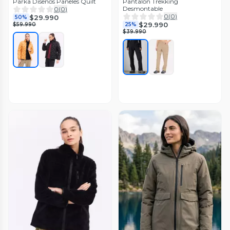
Parka Diseños Paneles Quilt
Pantalón Trekking
Desmontable
0
(
0
)
0
(
0
)
$29.990
50%
$29.990
$59.990
25%
$39.990