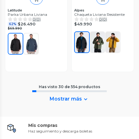
Latitude
Alpes
Parka Urbana Liviana
Chaqueta Liviana Resistente
0
(
0
)
0
(
0
)
$49.990
$26.490
62%
$69.990
Has visto
30
de
554
productos
Mostrar más
Mis compras
Haz seguimiento y descarga boletas