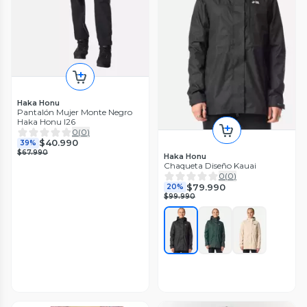
Haka Honu
Pantalón Mujer Monte Negro
Haka Honu I26
0
(
0
)
$40.990
39%
$67.990
Haka Honu
Chaqueta Diseño Kauai
0
(
0
)
$79.990
20%
$99.990