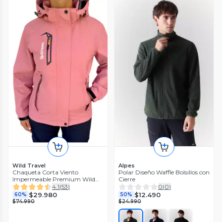
Wild Travel
Alpes
Chaqueta Corta Viento
Polar Diseño Waffle Bolsillos con
Impermeable Premium Wild
Cierre
Travel Mujer
4.1
(
53
)
0
(
0
)
$29.980
$12.490
60%
50%
$74.990
$24.990