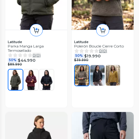
Latitude
Latitude
Parka Manga Larga
Polerón Boucle Cierre Corto
Termosellado
0
(
0
)
0
(
0
)
$19.990
50%
$44.990
50%
$39.990
$89.990