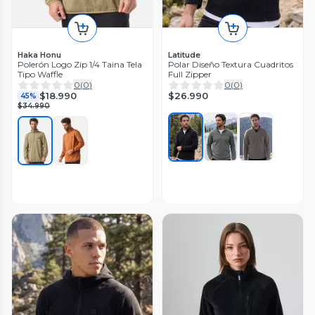
Haka Honu
Latitude
Polerón Logo Zip 1/4 Taina Tela
Polar Diseño Textura Cuadritos
Tipo Waffle
Full Zipper
0
(
0
)
0
(
0
)
$26.990
$18.990
45%
$34.990