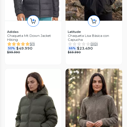
Adidas
Latitude
Chaqueta Mt Down Jacket
Chaqueta Lisa Básica con
Hiking
Capucha
5
(
1
)
0
(
0
)
$49.990
$23.490
50%
66%
$99.990
$69.990