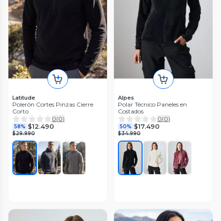
Latitude
Alpes
Polerón Cortes Pinzas Cierre
Polar Técnico Paneles en
Corto
Costados
0
(
0
)
0
(
0
)
$12.490
$17.490
58%
50%
$29.990
$34.990