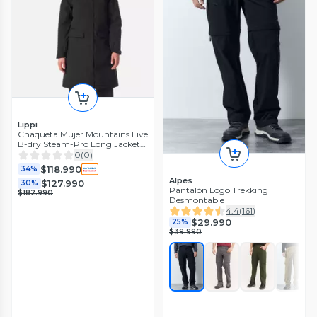
Lippi
Chaqueta Mujer Mountains Live
B-dry Steam-Pro Long Jacket
Negro Lippi I26
0
(
0
)
$118.990
34%
Alpes
$127.990
30%
Pantalón Logo Trekking
$182.990
Desmontable
4.4
(
161
)
$29.990
25%
$39.990