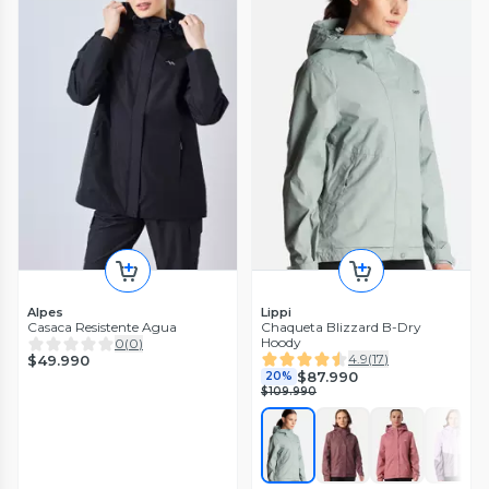
Alpes
Lippi
Casaca Resistente Agua
Chaqueta Blizzard B-Dry
Hoody
0
(
0
)
4.9
(
17
)
$49.990
$87.990
20%
$109.990