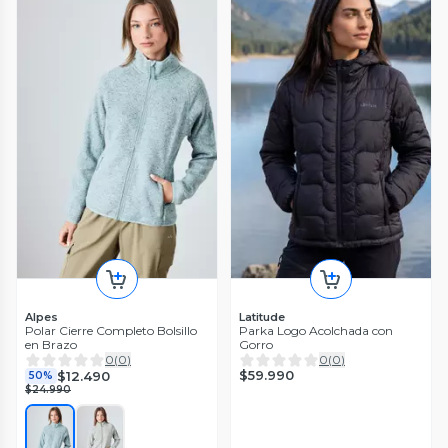
Alpes
Latitude
Polar Cierre Completo Bolsillo
Parka Logo Acolchada con
en Brazo
Gorro
0
(
0
)
0
(
0
)
$59.990
$12.490
50%
$24.990