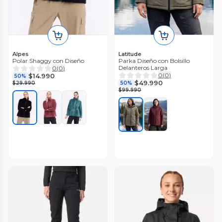
Alpes
Latitude
Polar Shaggy con Diseño
Parka Diseño con Bolsillo
Delanteros Larga
0
(
0
)
0
(
0
)
$14.990
50%
$49.990
$29.990
50%
$99.990