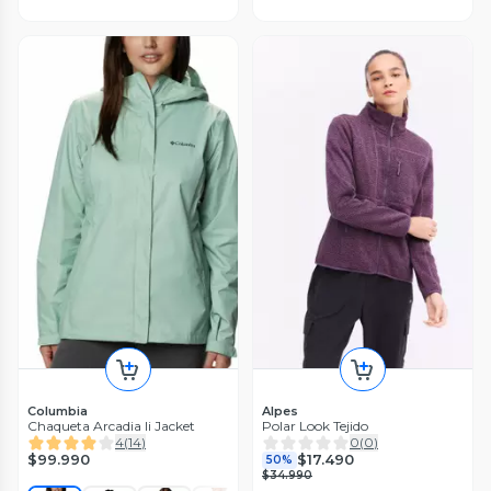
Columbia
Alpes
Chaqueta Arcadia Ii Jacket
Polar Look Tejido
4
(
14
)
0
(
0
)
$99.990
$17.490
50%
$34.990