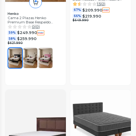
Color Caoba + Respaldo Lino
1.5
(
2
)
Tubular Rosado
$209.990
67%
Henko
$219.990
66%
Cama 2 Plazas Henko
$649.990
Premium Base Respaldo
Colchon Almohadas Juego de
0
(
0
)
sabana
$249.990
59%
$259.990
58%
$621.990