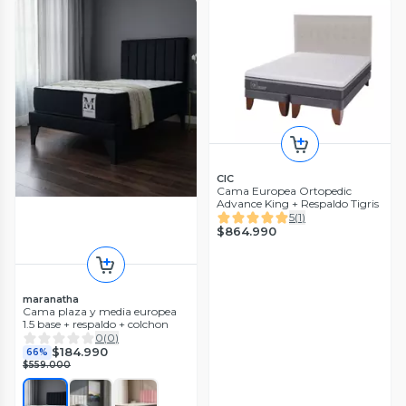
CIC
Cama Europea Ortopedic
Advance King + Respaldo Tigris
5
(
1
)
$864.990
maranatha
Cama plaza y media europea
1.5 base + respaldo + colchon
0
(
0
)
$184.990
66%
$559.000