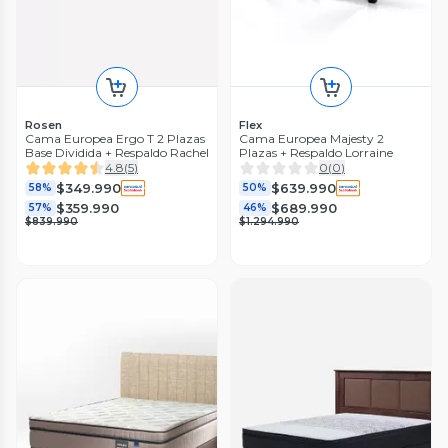
Rosen
Flex
Cama Europea Ergo T 2 Plazas
Cama Europea Majesty 2
Base Dividida + Respaldo Rachel
Plazas + Respaldo Lorraine
4.8
(
5
)
0
(
0
)
$349.990
$639.990
58%
50%
$359.990
$689.990
57%
46%
$839.990
$1.294.990