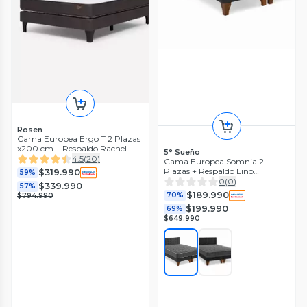
Rosen
Cama Europea Ergo T 2 Plazas
x200 cm + Respaldo Rachel
5° Sueño
4.5
(
20
)
Cama Europea Somnia 2
Plazas + Respaldo Lino
$319.990
59%
Capitone + Patas Plastico Color
0
(
0
)
$339.990
57%
Caoba
$189.990
70%
$794.990
$199.990
69%
$649.990