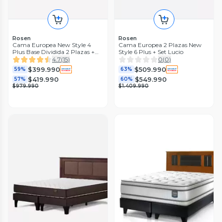
Rosen
Rosen
Cama Europea New Style 4
Cama Europea 2 Plazas New
Plus Base Dividida 2 Plazas +
Style 6 Plus + Set Lucio
Respaldo Lucio grafito
4.7
(
15
)
0
(
0
)
$399.990
$509.990
59%
63%
$419.990
$549.990
57%
60%
$979.990
$1.409.990