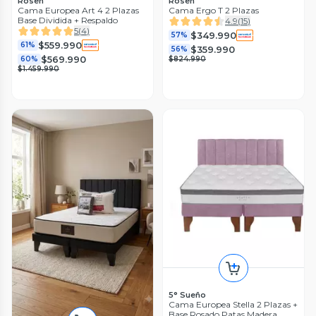
Rosen
Rosen
Cama Europea Art 4 2 Plazas
Cama Ergo T 2 Plazas
Base Dividida + Respaldo
4.9
(
15
)
5
(
4
)
$349.990
57%
$559.990
61%
$359.990
56%
$569.990
60%
$824.990
$1.459.990
5° Sueño
Cama Europea Stella 2 Plazas +
Base Rosado Patas Madera