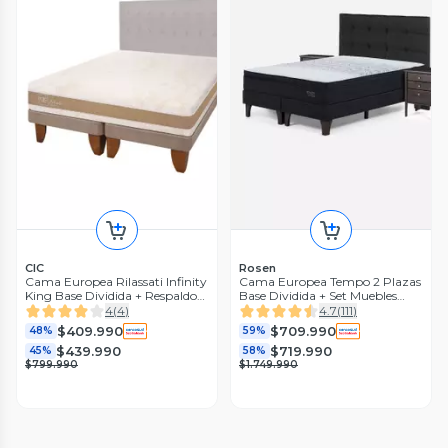
CIC
Rosen
Cama Europea Rilassati Infinity
Cama Europea Tempo 2 Plazas
King Base Dividida + Respaldo
Base Dividida + Set Muebles
Tigris Gris
Issey
4
(
4
)
4.7
(
111
)
$409.990
$709.990
48%
59%
$439.990
$719.990
45%
58%
$799.990
$1.749.990