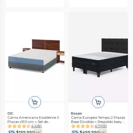
CIC
Rosen
Cama Americana Excellence 2
Cama Europea Tempo 2 Plazas
Plazas x190 cm + Set de
Base Dividida + Respaldo Issey
Muebles Stylo
Grafito
4.4
(
8
)
4.7
(
113
)
$199.990
$499.990
61%
61%