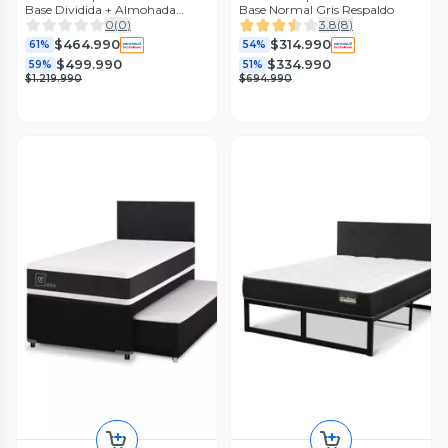
Base Dividida + Almohada
Base Normal Gris Respaldo
Memory Max
0
(
0
)
3.8
(
8
)
$464.990
$314.990
61%
54%
$499.990
$334.990
59%
51%
$1.219.990
$694.990