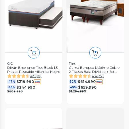
CIC
Flex
Diván Excellence Plus Black 1.5
Cama Europea Máximo Cobre
Plazas Respaldo Villarrica Negro
2 Plazas Base Dividida + Set
Muebles Lorraine
4.9
(
10
)
4.4
(
37
)
$319.990
$614.990
47%
52%
$344.990
$659.990
43%
49%
$609.990
$1.294.990