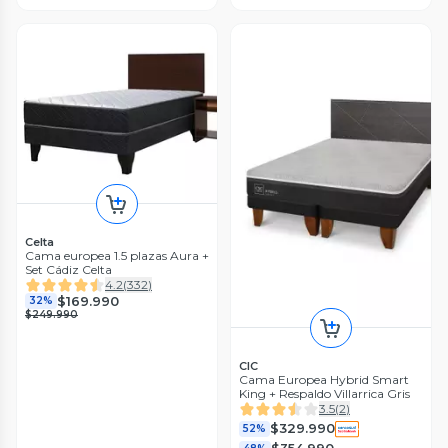
Celta
Cama europea 1.5 plazas Aura +
Set Cádiz Celta
4.2
(
332
)
$169.990
32%
$249.990
CIC
Cama Europea Hybrid Smart
King + Respaldo Villarrica Gris
3.5
(
2
)
$329.990
52%