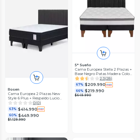
5° Sueño
Cama Europea Stella 2 Plazas +
Base Negro Patas Madera Color
Caoba + Respaldo Lino Tubular
2.3
(
28
)
Negro
$209.990
67%
Rosen
$219.990
66%
Cama Europea 2 Plazas New
$649.990
Style 6 Plus + Respaldo Lucio
Grafito
0
(
0
)
$414.990
63%
$449.990
60%
$1.129.990