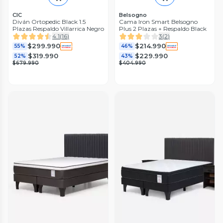
CIC
Belsogno
Diván Ortopedic Black 1.5
Cama Iron Smart Belsogno
Plazas Respaldo Villarrica Negro
Plus 2 Plazas + Respaldo Black
4.1
(
16
)
3
(
2
)
$299.990
$214.990
55%
46%
$319.990
$229.990
52%
43%
$679.990
$404.990