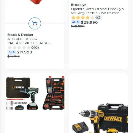
Brooklyn
Lijadora Roto Orbital Brooklyn
Vel. Regulable 350W 125mm
4
(
2
)
$29.990
40%
$49.990
Black & Decker
ATORNILLADOR
INALÁMBRICO BLACK +
DECKER BD40K4-LA 4V + 4
0
(
0
)
ACC. +USB
$17.990
35%
$27.917