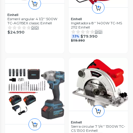
Einhell
Esmeril angular 4 1/2'' 500W
Einhell
TC-AG115EX classic Einhell
Ingletadora 8'' 1400W TC-MS
2112 Einhell
0
(
0
)
0
(
0
)
$24.990
$79.990
33%
$119.990
Einhell
Sierra circular 7 1/4'' 1300W TC-
CS 1300 Einhell