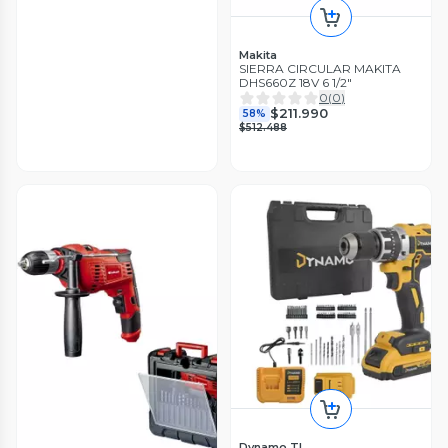
Makita
SIERRA CIRCULAR MAKITA
DHS660Z 18V 6 1/2"
0
(
0
)
$211.990
58%
$512.488
Dynamo TL