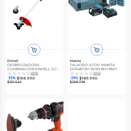
Einhell
Makita
DESBROZADORA
TALADRO ATOR. MAKITA
COMBINACIÓN EINHELL GC-
DDF487SF1 13MM 18V+1BAT
BC 2571
3AH+CARG
0
(
0
)
0
(
0
)
$166.990
$189.990
33%
29%
$251.620
$268.738