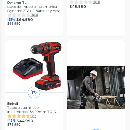
0
(
0
)
Dynamo TL
$49.990
Llave de Impacto Inalámbrica
Dynamo 21V + 2 Baterias y Acss
0
(
0
)
$64.990
35%
$99.990
Einhell
Taladro atornillador
inalámbrico 18V 10mm TC-DC
18/35 Li + batería 1,5 Ah Einhell
5
(
5
)
$44.990
43%
$79.990