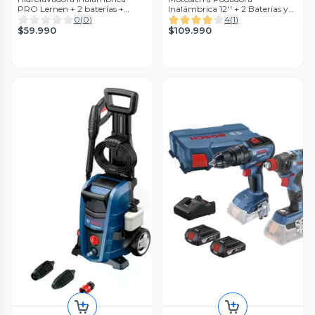
PRO Lernen + 2 baterías +
Inalámbrica 12'' + 2 Baterías y
Accesorios
Maletín
0
(
0
)
4
(
1
)
$59.990
$109.990