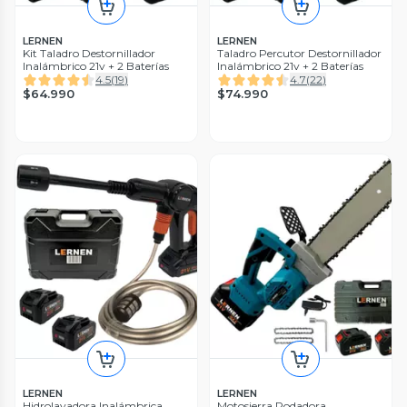
LERNEN
LERNEN
Kit Taladro Destornillador
Taladro Percutor Destornillador
Inalámbrico 21v + 2 Baterías
Inalámbrico 21v + 2 Baterías
4.5
(
19
)
4.7
(
22
)
$64.990
$74.990
LERNEN
LERNEN
Hidrolavadora Inalámbrica
Motosierra Podadora