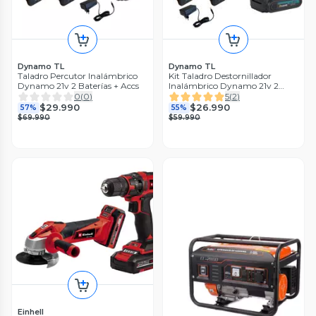
Dynamo TL
Dynamo TL
Taladro Percutor Inalámbrico
Kit Taladro Destornillador
Dynamo 21v 2 Baterías + Accs
Inalámbrico Dynamo 21v 2
Baterías
0
(
0
)
5
(
2
)
$29.990
$26.990
57%
55%
$69.990
$59.990
Einhell