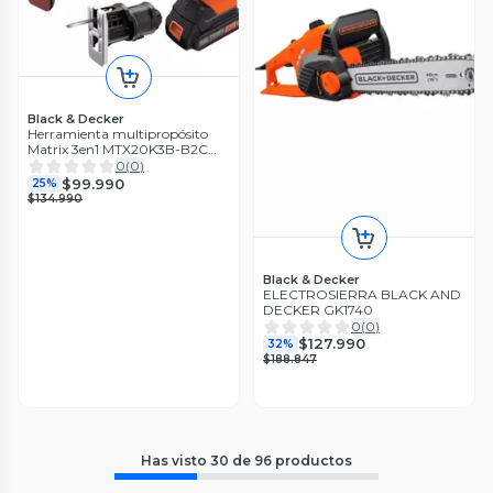
Black & Decker
Herramienta multipropósito
Matrix 3en1 MTX20K3B-B2C
20V
0
(
0
)
$99.990
25%
$134.990
Black & Decker
ELECTROSIERRA BLACK AND
DECKER GK1740
0
(
0
)
$127.990
32%
$188.847
Has visto
30
de
96
productos