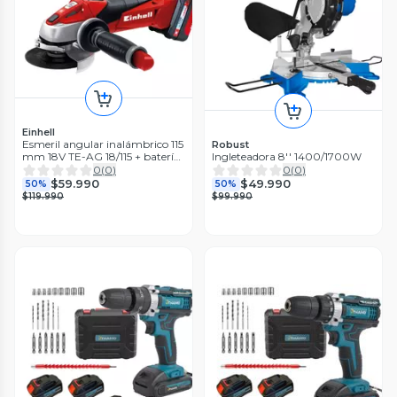
Einhell
Esmeril angular inalámbrico 115
Robust
mm 18V TE-AG 18/115 + batería
Ingleteadora 8'' 1400/1700W
4Ah Einhell
0
(
0
)
0
(
0
)
$59.990
$49.990
50%
50%
$119.990
$99.990