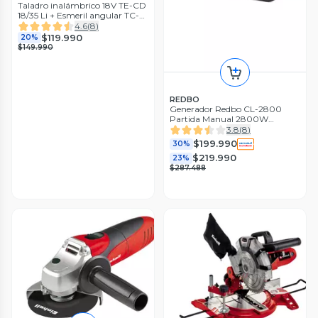
Taladro inalámbrico 18V TE-CD
18/35 Li + Esmeril angular TC-
AG 18/115 Li
4.6
(
8
)
$119.990
20%
$149.990
REDBO
Generador Redbo CL-2800
Partida Manual 2800W
Profesional
3.8
(
8
)
$199.990
30%
$219.990
23%
$287.488