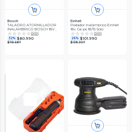
Bosch
Einhell
TALADRO ATORNILLADOR
Podador Inalámbrico Einhell
INALAMBRICO BOSCH 18V
18v Ge-ps 18/15 Solo
GSR 180-LI
0
(
0
)
0
(
0
)
$80.990
$101.990
32%
26%
$119.687
$138.307