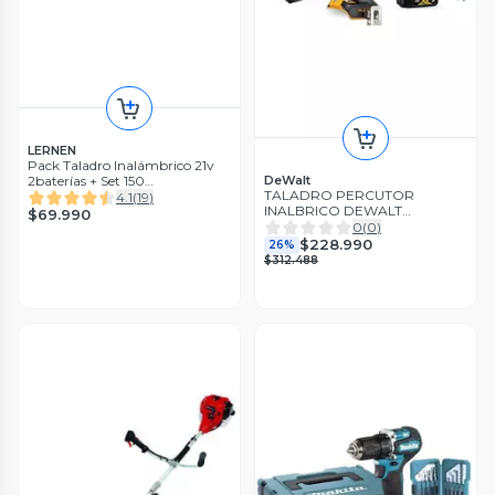
LERNEN
Pack Taladro Inalámbrico 21v
DeWalt
2baterías + Set 150
TALADRO PERCUTOR
Herramientas
4.1
(
19
)
INALBRICO DEWALT
$69.990
DCD796P1-B2 20V
0
(
0
)
$228.990
26%
$312.488