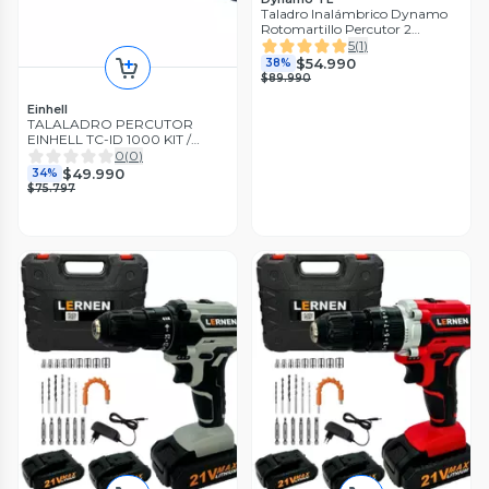
Taladro Inalámbrico Dynamo
Rotomartillo Percutor 2
Baterías
5
(
1
)
$54.990
38%
$89.990
Einhell
TALALADRO PERCUTOR
EINHELL TC-ID 1000 KIT /
13MM / 1010W
0
(
0
)
$49.990
34%
$75.797